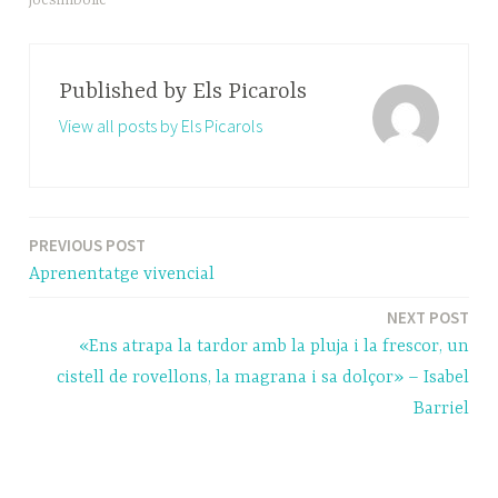
jocsimbòlic
Published by
Els Picarols
View all posts by Els Picarols
PREVIOUS POST
Navegació
Aprenentatge vivencial
d'entrades
NEXT POST
«Ens atrapa la tardor amb la pluja i la frescor, un
cistell de rovellons, la magrana i sa dolçor» – Isabel
Barriel