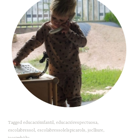
Tagged
educacióinfantil
,
educaciórespectuosa
,
escolabressol
,
escolabressolelspicarols
,
joclliure
,