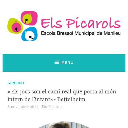
Skip
to
content
Escola Bressol Municipal. Manlleu
Els Picarols
MENU
GENERAL
«Els jocs són el camí real que porta al món
intern de l’infant»- Bettelheim
8 novembre 2021
Els Picarols