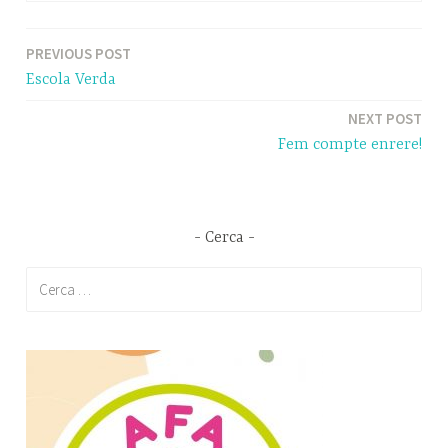
PREVIOUS POST
Navegació
Escola Verda
d'entrades
NEXT POST
Fem compte enrere!
Cerca
Cerca: