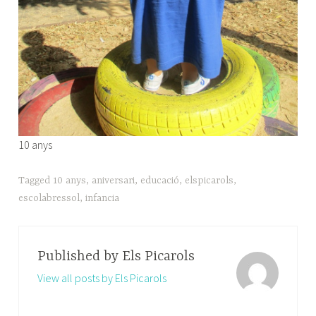
10 anys
Tagged
10 anys
,
aniversari
,
educació
,
elspicarols
,
escolabressol
,
infancia
Published by
Els Picarols
View all posts by Els Picarols