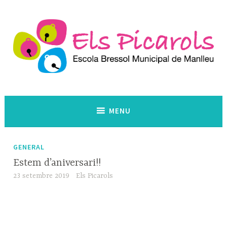
Skip
to
content
Escola Bressol Municipal. Manlleu
Els Picarols
MENU
GENERAL
Estem d’aniversari!!
23 setembre 2019
Els Picarols