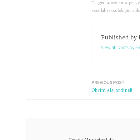
Tagged
aprenentatges
,
escolabressolelspicarol
Published by
View all posts by El
PREVIOUS POST
Navegació
Obrim els jardins!!
d'entrades