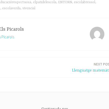
educaciórespectuosa
,
elpatidelescola
,
ENTORN
,
escolabressol
,
s
,
escolaverda
,
vivencial
Els Picarols
s Picarols
NEXT PO
Llenguatge matemàt