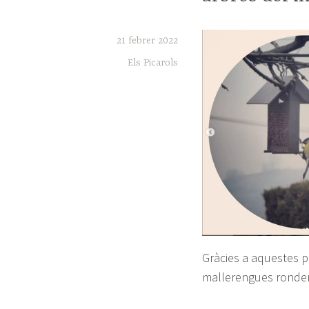
21 febrer 2022
Els Picarols
Gràcies a aquestes p
mallerengues ronden