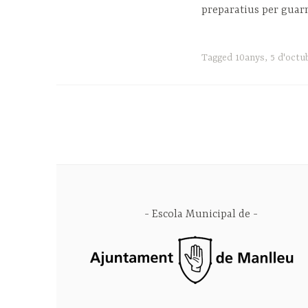
preparatius per guarn
Tagged
10anys
,
5 d'octu
Escola Municipal de