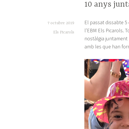
10 anys junt
El passat dissabte 5
7 octubre 2019
l’EBM Els Picarols. T
Els Picarols
nostàlgia juntament 
amb les que han form