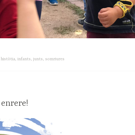
,
històtia
,
infants
,
junts
,
somriures
enrere!