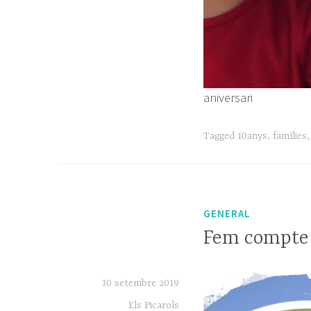
aniversari
Tagged
10anys
,
famílies
GENERAL
Fem compte 
30 setembre 2019
Els Picarols