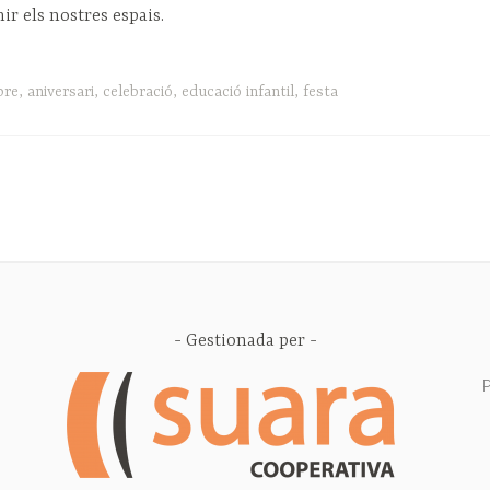
ir els nostres espais.
bre
,
aniversari
,
celebració
,
educació infantil
,
festa
Gestionada per
P