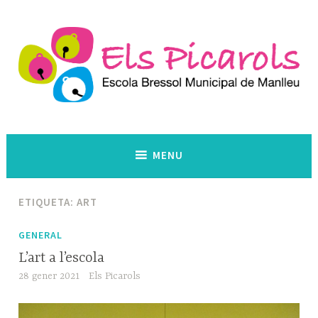
Skip
to
content
Escola Bressol Municipal. Manlleu
Els Picarols
MENU
ETIQUETA:
ART
GENERAL
L’art a l’escola
28 gener 2021
Els Picarols