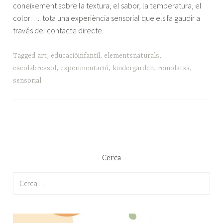
coneixement sobre la textura, el sabor, la temperatura, el
color….. tota una experiència sensorial que els fa gaudir a
través del contacte directe.
Tagged
art
,
educacióinfantil
,
elementsnaturals
,
escolabressol
,
experimentació
,
kindergarden
,
remolatxa
,
sensorial
Cerca
Cerca: