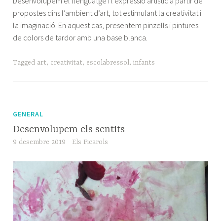
Desenvolupem el llenguatge i l’expressió artístic a partir de
propostes dins l’ambient d’art, tot estimulant la creativitat i
la imaginació. En aquest cas, presentem pinzells i pintures
de colors de tardor amb una base blanca.
Tagged
art
,
creativitat
,
escolabressol
,
infants
GENERAL
Desenvolupem els sentits
9 desembre 2019
Els Picarols