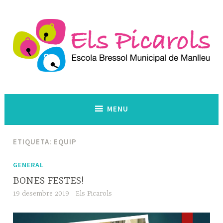
Skip
to
content
Escola Bressol Municipal. Manlleu
Els Picarols
MENU
ETIQUETA:
EQUIP
GENERAL
BONES FESTES!
19 desembre 2019
Els Picarols