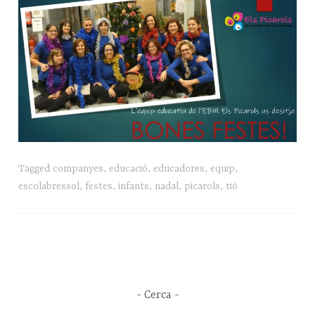
Tagged
companyes
,
educació
,
educadores
,
equip
,
escolabressol
,
festes
,
infants
,
nadal
,
picarols
,
tió
Cerca